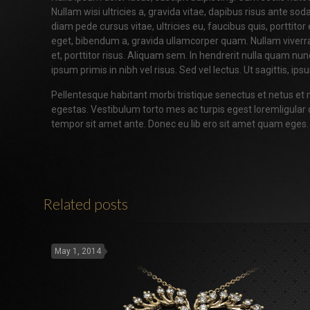
Nullam wisi ultricies a, gravida vitae, dapibus risus ante sod
diam pede cursus vitae, ultricies eu, faucibus quis, porttito
eget, bibendum a, gravida ullamcorper quam. Nullam viverr
et, porttitor risus. Aliquam sem. In hendrerit nulla quam 
ipsum primis in nibh vel risus. Sed vel lectus. Ut sagittis, i
Pellentesque habitant morbi tristique senectus et netus e
egestas. Vestibulum torto mes ac turpis egest loremligular q
tempor sit amet ante. Donec eu lib ero sit amet quam eges.
Related posts
May 1, 2014