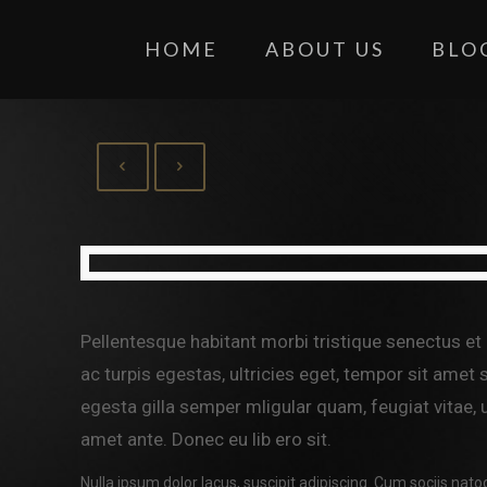
HOME
ABOUT US
BLO
Pellentesque habitant morbi tristique senectus e
ac turpis egestas, ultricies eget, tempor sit amet
egesta gilla semper mligular quam, feugiat vitae, u
amet ante. Donec eu lib ero sit.
Nulla ipsum dolor lacus, suscipit adipiscing. Cum sociis nato