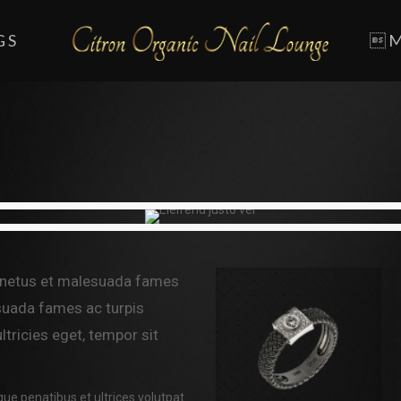
GS
M
t netus et malesuada fames
 suada fames ac turpis
ltricies eget, tempor sit
que penatibus et ultrices volutpat.