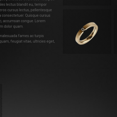
ales lectus blandit eu, tempor
r eros cursus lectus, pellentesque
a consectetuer. Quisque cursus
nunc, accumsan congue. Lorem
psum dolor quam.
t malesuada fames ac turpis
uam, feugiat vitae, ultricies eget,